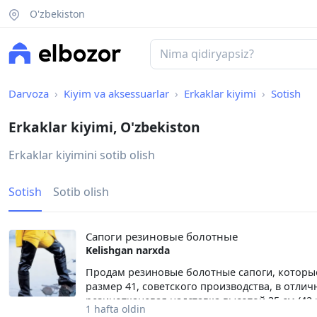
O'zbekiston
Darvoza
Kiyim va aksessuarlar
Erkaklar kiyimi
Sotish
Erkaklar kiyimi, O'zbekiston
Erkaklar kiyimini sotib olish
Sotish
Sotib olish
Сапоги резиновые болотные
Kelishgan narxda
Продам резиновые болотные сапоги, которы
размер 41, советского производства, в отлич
резинотканевая надставка высотой 35 см (42
1 hafta oldin
Подкладка — трикотажное полотно. Подошва: