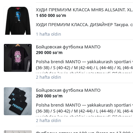
7мм (плюс-минус 2мм). Способ производства
ХУДИ ПРЕМИУМ КЛАССА MHRS ALLSAINT. XL.
черный. Расчет производится на месте прода
1 650 000 so'm
«Наккашлык»,17-29 (ориентир: Городское тамо
ул.Дружба народов, в сторону ст. м «Олмазар
ХУДИ ПРЕМИУМ КЛАССА. ДИЗАЙНЕР Такура. ски
(71) 279-05-25 +++++++++++++++++++++++++++++
1 hafta oldin
shlyapalar sotaman. Ular kiyilmagan va a'lo hola
balandligi 36 dan 40 sm gacha. Rezinali mato uz
Бойцовская футболка MANTO
biriktirilgan. Astar: trikotaj mato. Tagi: rezina,
290 000 so'm
mm). Qoplama usulida ishlab chiqarilgan. Suvda
shahri, Chilonzor tumani, Nakkashlik kvartali, 1
Polsha brendi MANTO — yakkakurash sportlari va 
bojxona boshqarmasi - Chilonzor metro bekatid
(36-38) / S (40-42) / M (42-44) / L (44-46) / XL (46
bekatiga (sobiq S. Rahimov metro bekatiga) qara
yuvishdan keyin shaklini yo'qotmaydi О'lcham
2 hafta oldin
(Польша) Польский бренд MANTO — качествен
чёрный Размеры: XS (36-38) / S (40-42) / M (42-44)
Бойцовская футболка MANTO
плотный дышащий хлопок,не теряет форму п
290 000 so'm
Polsha brendi MANTO — yakkakurash sportlari va 
(36-38) / S (40-42) / M (42-44) / L (44-46) / XL (46
yuvishdan keyin shaklini yo'qotmaydi О'lcham
2 hafta oldin
(Польша) Польский бренд MANTO — качествен
чёрный Размеры: XS (36-38) / S (40-42) / M (42-44)