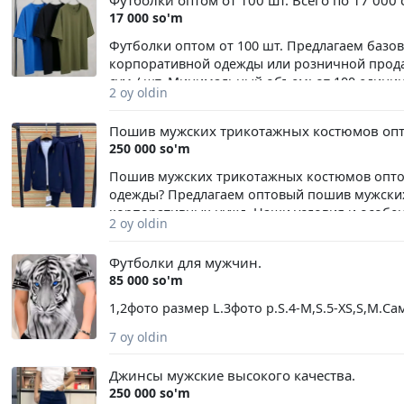
Футболки оптом от 100 шт. Всего по 17 000 
плотный дышащий хлопок,не теряет форму п
17 000 so'm
Футболки оптом от 100 шт. Предлагаем базов
корпоративной одежды или розничной продаж
сум / шт. Минимальный объем: от 100 едини
2 oy oldin
для любого вида печати. Ассортимент: В нал
Быстрая отгрузка со склада. Доставка по Узб
Пошив мужских трикотажных костюмов опто
+998901871995 (Телефон / Telegram)
250 000 so'm
Пошив мужских трикотажных костюмов оптом
одежды? Предлагаем оптовый пошив мужски
корпоративных нужд. Наши условия и особен
2 oy oldin
заказами. Минимальный объем на пошив три
качественного, проверенного в работе трико
Футболки для мужчин.
комфортна в носке и устойчива к частым ст
85 000 so'm
фирменные бирки (вышивка, шелкография, т
швов и соответствие лекалам. Костюмы имею
1,2фото размер L.3фото р.S.4-M,S.5-XS,S,M.С
перевод на карту Click/Payme, безналичный 
7 oy oldin
Узбекистану: Отправляем готовые партии в
Находимся в Ташкенте. Работаем напрямую, 
Джинсы мужские высокого качества.
сдачи заказа. Свяжитесь с нами, чтобы обсу
250 000 so'm
📞 Контакты: +998901871995 (можно звонить и