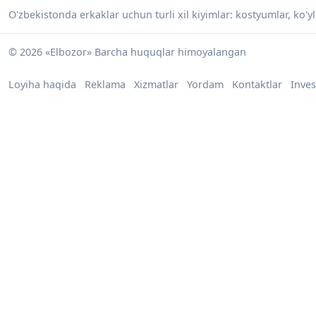
O'zbekistonda erkaklar uchun turli xil kiyimlar: kostyumlar, ko'ylak
© 2026 «Elbozor» Barcha huquqlar himoyalangan
Loyiha haqida
Reklama
Xizmatlar
Yordam
Kontaktlar
Inves