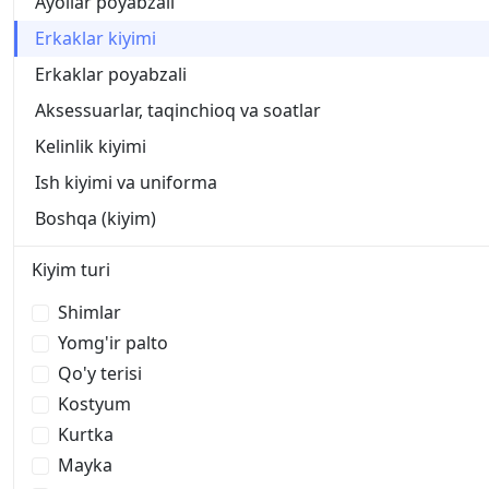
Ayollar poyabzali
Erkaklar kiyimi
Erkaklar poyabzali
Aksessuarlar, taqinchioq va soatlar
Kelinlik kiyimi
Ish kiyimi va uniforma
Boshqa (kiyim)
Kiyim turi
Shimlar
Yomg'ir palto
Qo'y terisi
Kostyum
Kurtka
Mayka