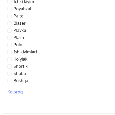
Ichki kiyim
Poyabzal
Palto
Blazer
Plavka
Plash
Polo
Ish kiyimlari
Ko'ylak
Shortik
Shuba
Boshqa
Ko‘proq