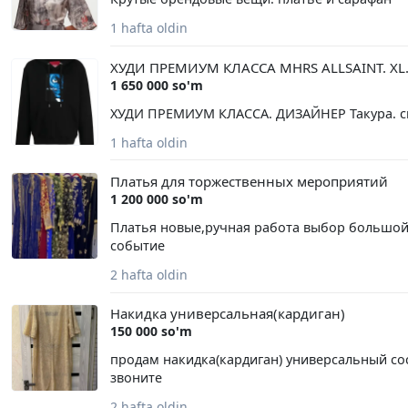
bekatiga (sobiq S. Rahimov metro bekatiga) qara
qiling: +998 (71) 279-05-25
1 hafta oldin
ХУДИ ПРЕМИУМ КЛАССА MHRS ALLSAINT. XL.
1 650 000 so'm
ХУДИ ПРЕМИУМ КЛАССА. ДИЗАЙНЕР Такура. ски
1 hafta oldin
Платья для торжественных мероприятий
1 200 000 so'm
Платья новые,ручная работа выбор большой,
событие
2 hafta oldin
Накидка универсальная(кардиган)
150 000 so'm
продам накидка(кардиган) универсальный со
звоните
2 hafta oldin