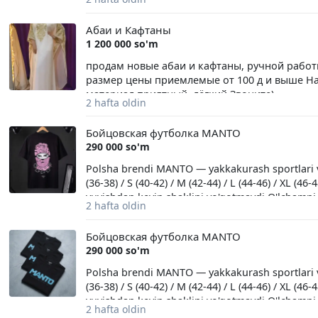
Абаи и Кафтаны
1 200 000 so'm
продам новые абаи и кафтаны, ручной работ
размер цены приемлемые от 100 д и выше На
материал приятный, лёгкий.Звоните)
2 hafta oldin
Бойцовская футболка MANTO
290 000 so'm
Polsha brendi MANTO — yakkakurash sportlari va 
(36-38) / S (40-42) / M (42-44) / L (44-46) / XL (46
yuvishdan keyin shaklini yo'qotmaydi О'lcham
2 hafta oldin
(Польша) Польский бренд MANTO — качествен
чёрный Размеры: XS (36-38) / S (40-42) / M (42-44)
Бойцовская футболка MANTO
плотный дышащий хлопок,не теряет форму п
290 000 so'm
Polsha brendi MANTO — yakkakurash sportlari va 
(36-38) / S (40-42) / M (42-44) / L (44-46) / XL (46
yuvishdan keyin shaklini yo'qotmaydi О'lcham
2 hafta oldin
(Польша) Польский бренд MANTO — качествен