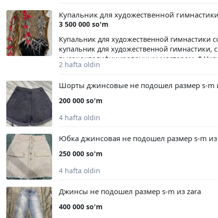
чёрный Размеры: XS (36-38) / S (40-42) / M (42-44)
Купальник для художественной гимнастик
плотный дышащий хлопок,не теряет форму п
3 500 000 so'm
Купальник для художественной гимнастики 
купальник для художественной гимнастики, 
высококвалифицированным мастером. * Укра
2 hafta oldin
500 оригинальных кристаллов Swarovski®. *
тщательно подобранные, чтобы гармонично с
Шорты джинсовые не подошел размер s-m и
раз на соревнованиях. * В отличном состоян
сверкает под светом на соревнованиях. * И
200 000 so'm
соревнований СМС 998509559921
4 hafta oldin
Юбка джинсовая не подошел размер s-m из 
250 000 so'm
4 hafta oldin
Джинсы не подошел размер s-m из zara
400 000 so'm