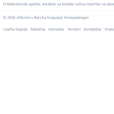
O'zbekistonda ayollar, erkaklar va bolalar uchun kiyimlar va akses
© 2026 «Elbozor» Barcha huquqlar himoyalangan
Loyiha haqida
Reklama
Xizmatlar
Yordam
Kontaktlar
Inves