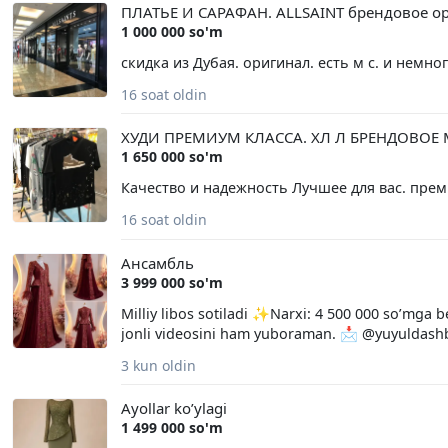
ПЛАТЬЕ И САРАФАН. ALLSAINT брендовое ор
1 000 000 so'm
скидка из Дубая. оригинал. есть м с. и немн
16 soat oldin
ХУДИ ПРЕМИУМ КЛАССА. ХЛ Л БРЕНДОВОЕ M
1 650 000 so'm
Качество и надежность Лучшее для вас. прем
16 soat oldin
Ансамбль
3 999 000 so'm
Milliy libos sotiladi ✨Narxi: 4 500 000 so’mg
jonli videosini ham yuboraman. 📩 @yuyuldash
3 kun oldin
Ayollar ko’ylagi
1 499 000 so'm