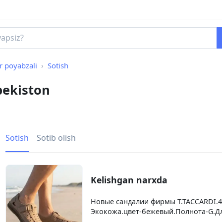
r poyabzali
Sotish
bekiston
Sotish
Sotib olish
Kelishgan narxda
Новые сандалии фирмы T.TACCARDI.4
Экокожа.цвет-бежевый.Полнота-G.Дл
130 долларов