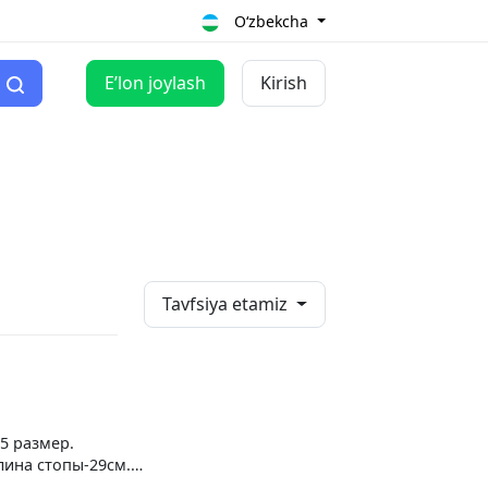
O‘zbekcha
Eʼlon joylash
Kirish
Tavfsiya etamiz
5 размер.
ина стопы-29см.