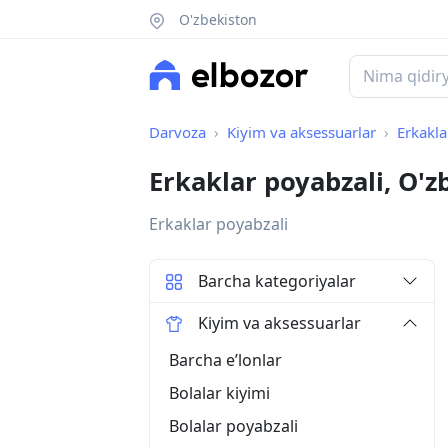
O'zbekiston
Darvoza
Kiyim va aksessuarlar
Erkakla
Erkaklar poyabzali, O'z
Erkaklar poyabzali
Barcha kategoriyalar
Kiyim va aksessuarlar
Barcha eʼlonlar
Bolalar kiyimi
Bolalar poyabzali