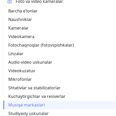
Foto va video kameralar
Barcha eʼlonlar
Naushniklar
Kameralar
Videokamera
Fotochaqnoqlar (fotovspishkalar)
Linzalar
Audio-video uskunalar
Videokuzatuv
Mikrofonlar
Shtativlar va stabilizatorlar
Kuchaytirgichlar va resiverlar
Musiqa markazlari
Studiyaviy uskunalar