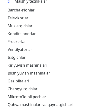
Maishiy texnikalar
Barcha eʼlonlar
Televizorlar
Muzlatgichlar
Konditsionerlar
Freezerlar
Ventilyatorlar
Isitgichlar
Kir yuvish mashinalari
Idish yuvish mashinalar
Gaz plitalari
Changyutgichlar
Mikroto'lqinli pechlar
Qahva mashinalari va qaynatgichlari