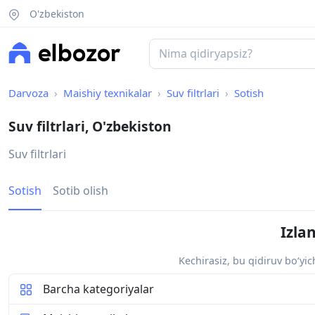
O'zbekiston
Darvoza
Maishiy texnikalar
Suv filtrlari
Sotish
Suv filtrlari, O'zbekiston
Suv filtrlari
Sotish
Sotib olish
Izla
Kechirasiz, bu qidiruv bo‘yi
Barcha kategoriyalar