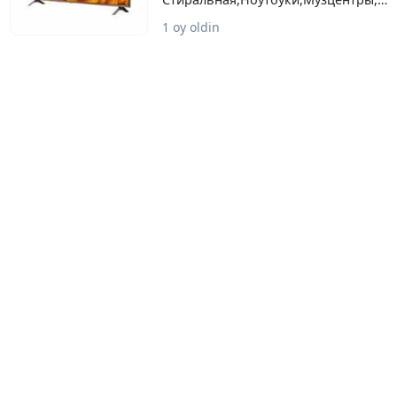
Велосипеды,Кондиционеры,
1 oy oldin
Холодильники,Морозильники. Газпл
(Рабочий и Нерабочий) Выезд по Таш
https://t.me/Nodir777robot (Телеграм)