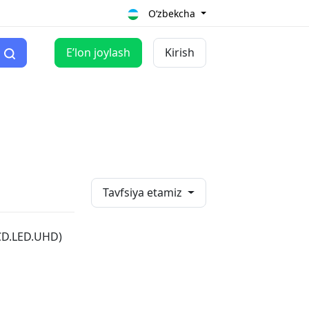
O‘zbekcha
Eʼlon joylash
Kirish
Tavfsiya etamiz
CD.LED.UHD)