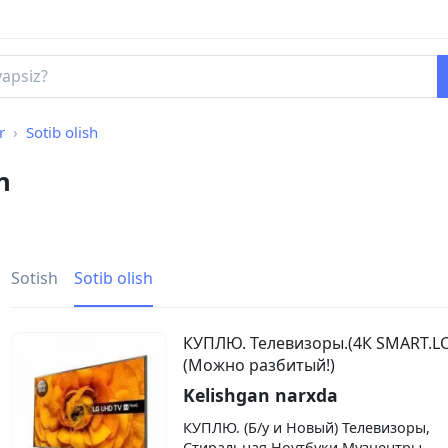
r
Sotib olish
n
Sotish
Sotib olish
КУПЛЮ. Телевизоры.(4К SMART.L
(Можно разбитый!)
Kelishgan narxda
КУПЛЮ. (Б/у и Новый) Телевизоры,
Стиральная,Ноутбуки,Музцентры,