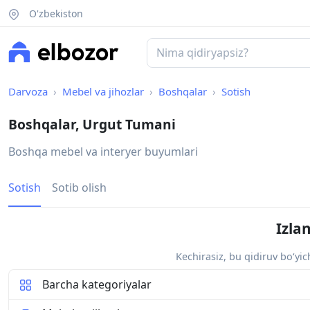
O'zbekiston
Darvoza
Mebel va jihozlar
Boshqalar
Sotish
Boshqalar, Urgut Tumani
Boshqa mebel va interyer buyumlari
Sotish
Sotib olish
Izla
Kechirasiz, bu qidiruv bo‘yi
Barcha kategoriyalar