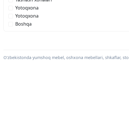
Yotoqxona
Yotoqxona
Boshqa
O'zbekistonda yumshoq mebel, oshxona mebellari, shkaflar, stol-s