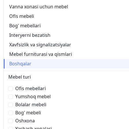
Vanna xonasi uchun mebel
Ofis mebeli
Bog' mebellari
Interyerni bezatish
Xavfsizlik va signalizatsiyalar
Mebel furniturasi va qismlari
Boshqalar
Mebel turi
Ofis mebellari
Yumshoq mebel
Bolalar mebeli
Bog' mebeli
Oshxona
Yashash xonalari