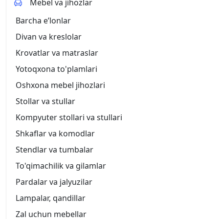
Mebel va jihozlar
Barcha eʼlonlar
Divan va kreslolar
Krovatlar va matraslar
Yotoqxona to'plamlari
Oshxona mebel jihozlari
Stollar va stullar
Kompyuter stollari va stullari
Shkaflar va komodlar
Stendlar va tumbalar
To'qimachilik va gilamlar
Pardalar va jalyuzilar
Lampalar, qandillar
Zal uchun mebellar