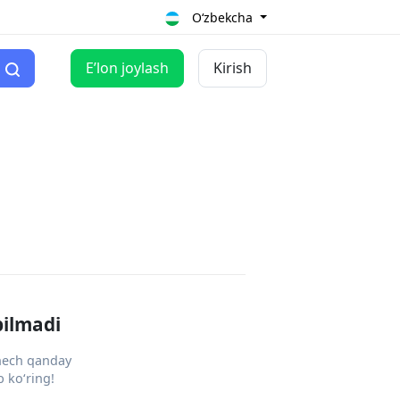
O‘zbekcha
Eʼlon joylash
Kirish
pilmadi
 hech qanday
 ko‘ring!