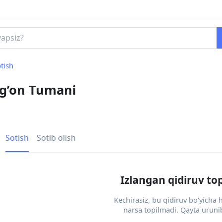
tish
’rg’on Tumani
Sotish
Sotib olish
Izlangan qidiruv to
Kechirasiz, bu qidiruv bo‘yicha
narsa topilmadi. Qayta urunib