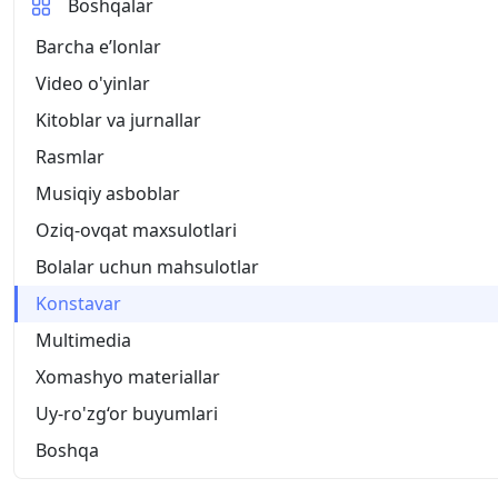
Boshqalar
Barcha eʼlonlar
Video o'yinlar
Kitoblar va jurnallar
Rasmlar
Musiqiy asboblar
Oziq-ovqat maxsulotlari
Bolalar uchun mahsulotlar
Konstavar
Multimedia
Xomashyo materiallar
Uy-ro'zg‘or buyumlari
Boshqa