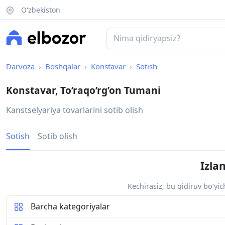
O'zbekiston
Darvoza
Boshqalar
Konstavar
Sotish
Konstavar, To’raqo’rg’on Tumani
Kanstselyariya tovarlarini sotib olish
Sotish
Sotib olish
Izla
Kechirasiz, bu qidiruv bo‘yi
Barcha kategoriyalar