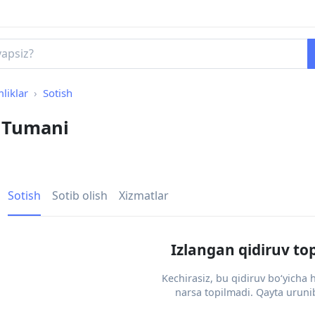
liklar
Sotish
a Tumani
Sotish
Sotib olish
Xizmatlar
Izlangan qidiruv to
Kechirasiz, bu qidiruv bo‘yicha
narsa topilmadi. Qayta urunib