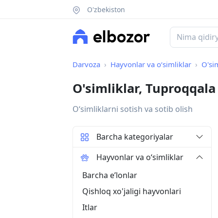
O'zbekiston
Darvoza
Hayvonlar va o‘simliklar
O'sim
O'simliklar, Tuproqqal
Oʻsimliklarni sotish va sotib olish
Barcha kategoriyalar
Hayvonlar va o‘simliklar
Barcha eʼlonlar
Qishloq xo'jaligi hayvonlari
Itlar