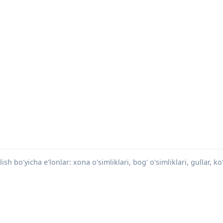
sh bo'yicha e'lonlar: xona o'simliklari, bog' o'simliklari, gullar, ko'