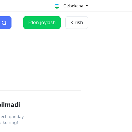
O‘zbekcha
Eʼlon joylash
Kirish
pilmadi
 hech qanday
 ko‘ring!