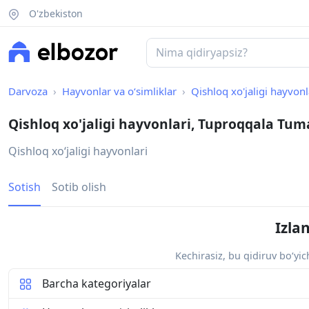
O'zbekiston
Darvoza
Hayvonlar va o‘simliklar
Qishloq xo'jaligi hayvonl
Qishloq xo'jaligi hayvonlari, Tuproqqala Tum
Qishloq xoʻjaligi hayvonlari
Sotish
Sotib olish
Izla
Kechirasiz, bu qidiruv bo‘yi
Barcha kategoriyalar