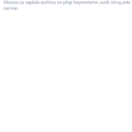
Elbozor.uz saytida qishloq xo'jaligi hayvonlarini sotib oling yok
narxlar.