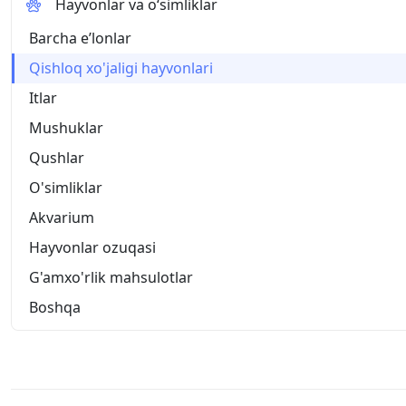
Hayvonlar va o‘simliklar
Barcha eʼlonlar
Qishloq xo'jaligi hayvonlari
Itlar
Mushuklar
Qushlar
O'simliklar
Akvarium
Hayvonlar ozuqasi
G'amxo'rlik mahsulotlar
Boshqa