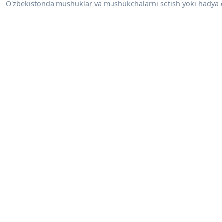
O'zbekistonda mushuklar va mushukchalarni sotish yoki hadya qili