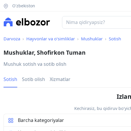
O'zbekiston
Darvoza
Hayvonlar va o‘simliklar
Mushuklar
Sotish
Mushuklar, Shofirkon Tuman
Mushuk sotish va sotib olish
Sotish
Sotib olish
Xizmatlar
Izla
Kechirasiz, bu qidiruv bo‘yi
Barcha kategoriyalar