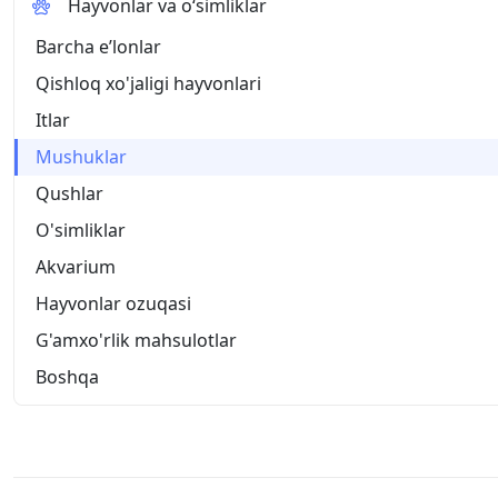
Hayvonlar va o‘simliklar
Barcha eʼlonlar
Qishloq xo'jaligi hayvonlari
Itlar
Mushuklar
Qushlar
O'simliklar
Akvarium
Hayvonlar ozuqasi
G'amxo'rlik mahsulotlar
Boshqa