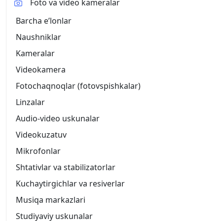
Foto va video kameralar
Barcha eʼlonlar
Naushniklar
Kameralar
Videokamera
Fotochaqnoqlar (fotovspishkalar)
Linzalar
Audio-video uskunalar
Videokuzatuv
Mikrofonlar
Shtativlar va stabilizatorlar
Kuchaytirgichlar va resiverlar
Musiqa markazlari
Studiyaviy uskunalar