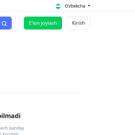
O‘zbekcha
Eʼlon joylash
Kirish
pilmadi
 hech qanday
 ko‘ring!