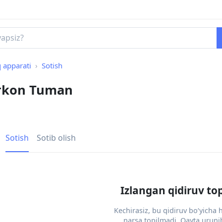
 apparati
Sotish
irkon Tuman
Sotish
Sotib olish
Izlangan qidiruv to
Kechirasiz, bu qidiruv bo‘yicha
narsa topilmadi. Qayta urunib