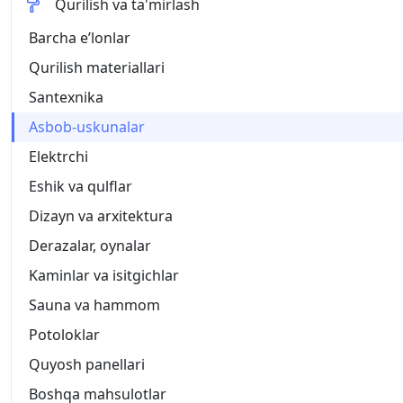
Qurilish va ta'mirlash
Barcha eʼlonlar
Qurilish materiallari
Santexnika
Asbob-uskunalar
Elektrchi
Eshik va qulflar
Dizayn va arxitektura
Derazalar, oynalar
Kaminlar va isitgichlar
Sauna va hammom
Potoloklar
Quyosh panellari
Boshqa mahsulotlar