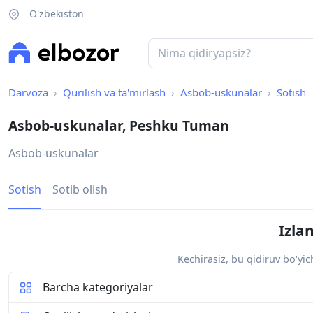
O'zbekiston
Darvoza
Qurilish va ta'mirlash
Asbob-uskunalar
Sotish
Asbob-uskunalar, Peshku Tuman
Asbob-uskunalar
Sotish
Sotib olish
Izla
Kechirasiz, bu qidiruv bo‘yi
Barcha kategoriyalar