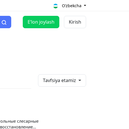
O‘zbekcha
Eʼlon joylash
Kirish
Tavfsiya etamiz
стольные слесарные
 восстановление