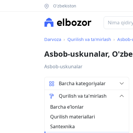
O'zbekiston
Darvoza
Qurilish va ta'mirlash
Asbob-
Asbob-uskunalar, O'zbe
Asbob-uskunalar
Barcha kategoriyalar
Qurilish va ta'mirlash
Barcha eʼlonlar
Qurilish materiallari
Santexnika