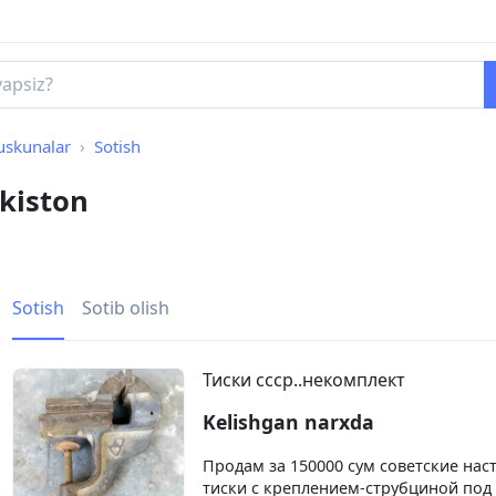
uskunalar
Sotish
kiston
Sotish
Sotib olish
Тиски ссср..некомплект
Kelishgan narxda
Продам за 150000 сум советские на
тиски с креплением-струбциной под