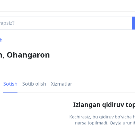
sh
zm, Ohangaron
Sotish
Sotib olish
Xizmatlar
Izlangan qidiruv to
Kechirasiz, bu qidiruv bo‘yicha
narsa topilmadi. Qayta urunib