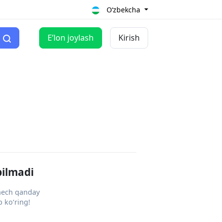
O‘zbekcha
Eʼlon joylash
Kirish
pilmadi
 hech qanday
 ko‘ring!