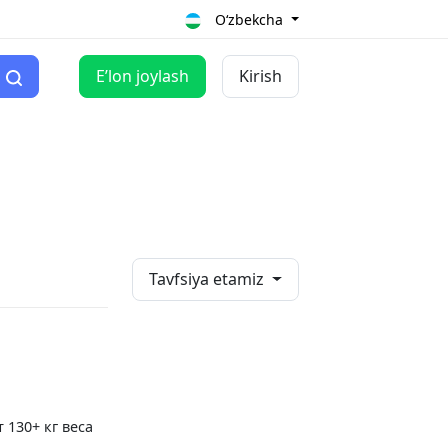
O‘zbekcha
Eʼlon joylash
Kirish
Tavfsiya etamiz
130+ кг веса