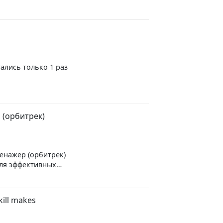
ались только 1 раз
 (орбитрек)
енажер (орбитрек)
для эффективных
ержания формы и
грузки на суставы и
ики и
ill makes
овка:
, ягодиц, рук,