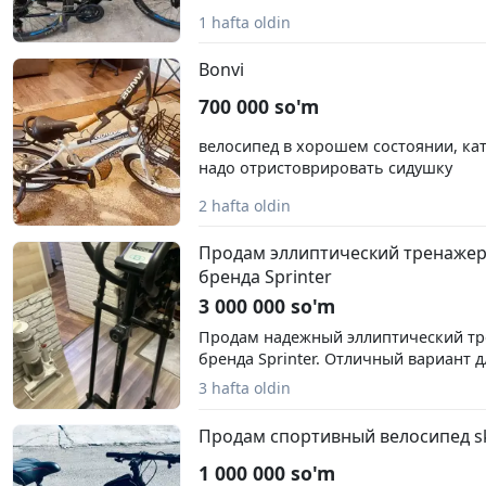
1 hafta oldin
Bonvi
700 000 so'm
велосипед в хорошем состоянии, кат
надо отристоврировать сидушку
2 hafta oldin
Продам эллиптический тренажер
бренда Sprinter
3 000 000 so'm
Продам надежный эллиптический тр
бренда Sprinter. Отличный вариант 
домашних кардиотренировок, подд
3 hafta oldin
сброса лишнего веса без вредной на
позвоночник .Основные характерист
Продам спортивный велосипед sk
преимущества: Комплексная тренир
одновременно задействует мышцы ног
1 000 000 so'm