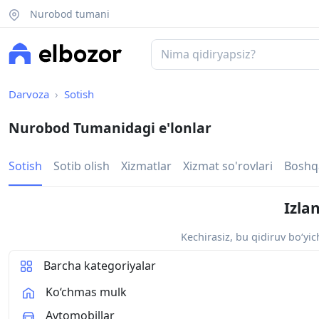
Nurobod tumani
Darvoza
Sotish
Nurobod Tumanidagi e'lonlar
Sotish
Sotib olish
Xizmatlar
Xizmat so'rovlari
Boshq
Izla
Kechirasiz, bu qidiruv bo‘yi
Barcha kategoriyalar
Ko‘chmas mulk
Avtomobillar