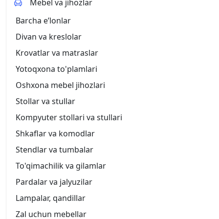
Mebel va jihozlar
Barcha eʼlonlar
Divan va kreslolar
Krovatlar va matraslar
Yotoqxona to'plamlari
Oshxona mebel jihozlari
Stollar va stullar
Kompyuter stollari va stullari
Shkaflar va komodlar
Stendlar va tumbalar
To'qimachilik va gilamlar
Pardalar va jalyuzilar
Lampalar, qandillar
Zal uchun mebellar