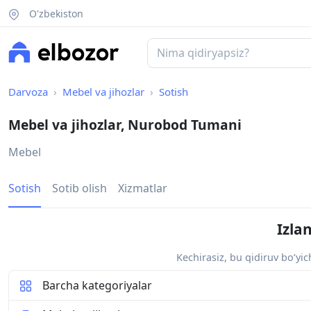
O'zbekiston
Darvoza
Mebel va jihozlar
Sotish
Mebel va jihozlar, Nurobod Tumani
Mebel
Sotish
Sotib olish
Xizmatlar
Izla
Kechirasiz, bu qidiruv bo‘yi
Barcha kategoriyalar