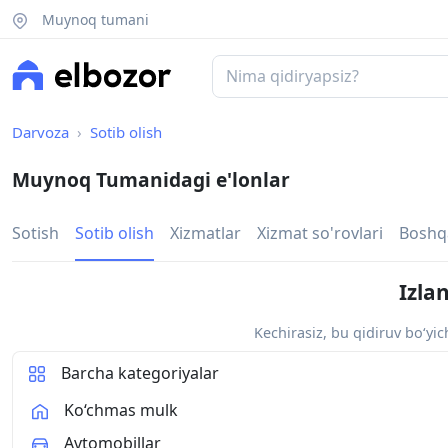
Muynoq tumani
Darvoza
Sotib olish
Muynoq Tumanidagi e'lonlar
Sotish
Sotib olish
Xizmatlar
Xizmat so'rovlari
Boshq
Izla
Kechirasiz, bu qidiruv bo‘yi
Barcha kategoriyalar
Ko‘chmas mulk
Avtomobillar