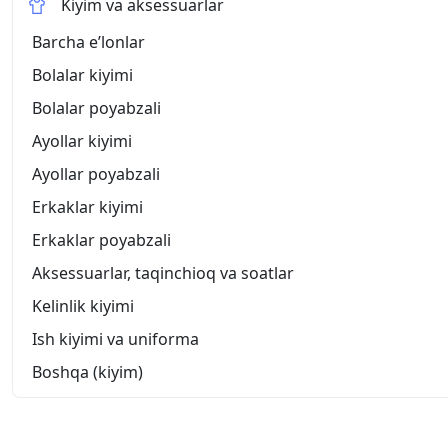
Kiyim va aksessuarlar
Barcha eʼlonlar
Bolalar kiyimi
Bolalar poyabzali
Ayollar kiyimi
Ayollar poyabzali
Erkaklar kiyimi
Erkaklar poyabzali
Aksessuarlar, taqinchioq va soatlar
Kelinlik kiyimi
Ish kiyimi va uniforma
Boshqa (kiyim)