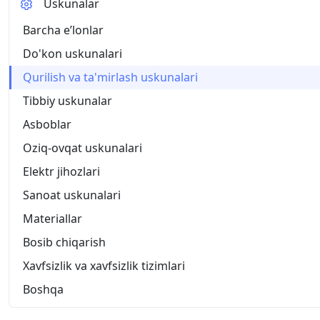
Uskunalar
Barcha eʼlonlar
Do'kon uskunalari
Qurilish va ta'mirlash uskunalari
Tibbiy uskunalar
Asboblar
Oziq-ovqat uskunalari
Elektr jihozlari
Sanoat uskunalari
Materiallar
Bosib chiqarish
Xavfsizlik va xavfsizlik tizimlari
Boshqa