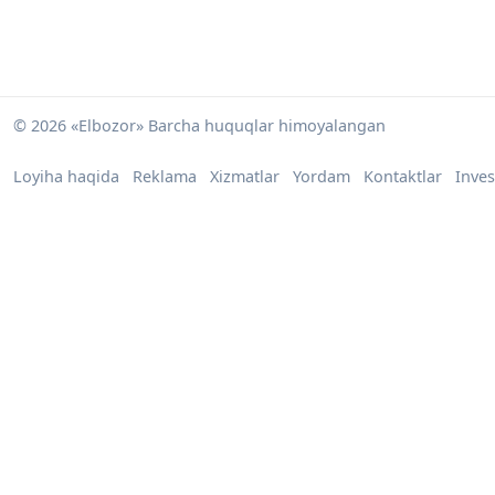
© 2026 «Elbozor» Barcha huquqlar himoyalangan
Loyiha haqida
Reklama
Xizmatlar
Yordam
Kontaktlar
Inves