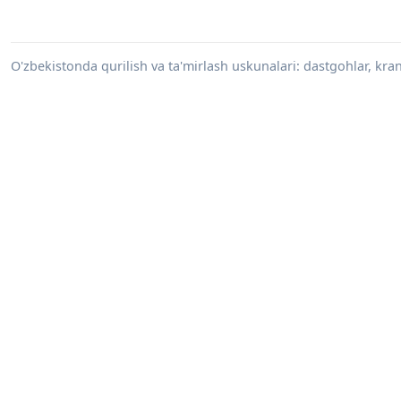
O'zbekistonda qurilish va ta'mirlash uskunalari: dastgohlar, kranl