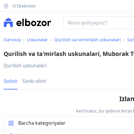
O'zbekiston
Darvoza
Uskunalar
Qurilish va ta'mirlash uskunalari
Sot
Qurilish va ta'mirlash uskunalari, Muborak
Qurilish uskunalari
Sotish
Sotib olish
Izla
Kechirasiz, bu qidiruv bo‘yi
Barcha kategoriyalar