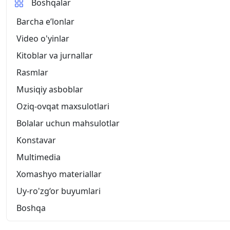
Boshqalar
Barcha eʼlonlar
Video o'yinlar
Kitoblar va jurnallar
Rasmlar
Musiqiy asboblar
Oziq-ovqat maxsulotlari
Bolalar uchun mahsulotlar
Konstavar
Multimedia
Xomashyo materiallar
Uy-ro'zg‘or buyumlari
Boshqa