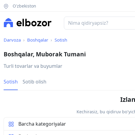
O'zbekiston
Darvoza
Boshqalar
Sotish
Boshqalar, Muborak Tumani
Turli tovarlar va buyumlar
Sotish
Sotib olish
Izla
Kechirasiz, bu qidiruv bo‘yi
Barcha kategoriyalar