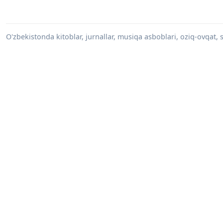
O'zbekistonda kitoblar, jurnallar, musiqa asboblari, oziq-ovqat, su