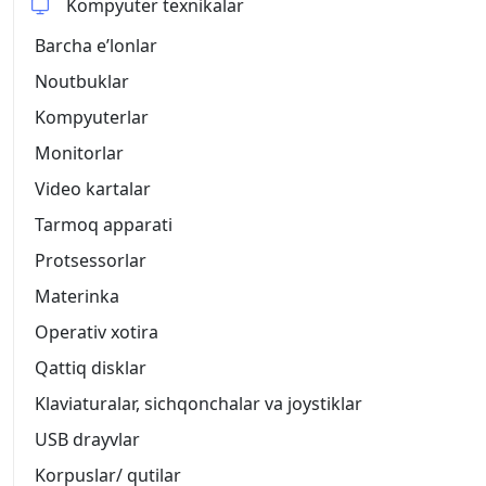
Kompyuter texnikalar
Barcha eʼlonlar
Noutbuklar
Kompyuterlar
Monitorlar
Video kartalar
Tarmoq apparati
Protsessorlar
Materinka
Operativ xotira
Qattiq disklar
Klaviaturalar, sichqonchalar va joystiklar
USB drayvlar
Korpuslar/ qutilar