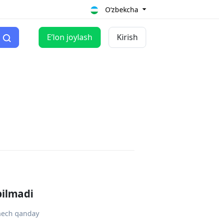
O‘zbekcha
Eʼlon joylash
Kirish
pilmadi
 hech qanday