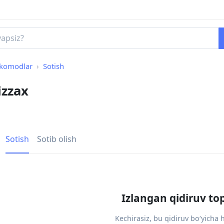
 komodlar
Sotish
izzax
Sotish
Sotib olish
Izlangan qidiruv to
Kechirasiz, bu qidiruv bo‘yicha