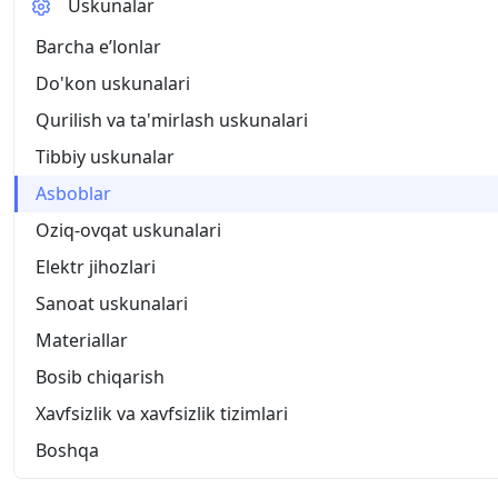
Uskunalar
Barcha eʼlonlar
Do'kon uskunalari
Qurilish va ta'mirlash uskunalari
Tibbiy uskunalar
Asboblar
Oziq-ovqat uskunalari
Elektr jihozlari
Sanoat uskunalari
Materiallar
Bosib chiqarish
Xavfsizlik va xavfsizlik tizimlari
Boshqa