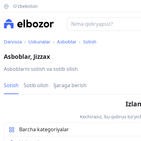
O'zbekiston
Darvoza
Uskunalar
Asboblar
Sotish
Asboblar, Jizzax
Asboblarni sotish va sotib olish
Sotish
Sotib olish
Ijaraga berish
Izla
Kechirasiz, bu qidiruv bo‘yi
Barcha kategoriyalar