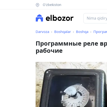
O'zbekiston
Darvoza
Boshqalar
Boshqa
Программ
Программные реле вре
рабочие