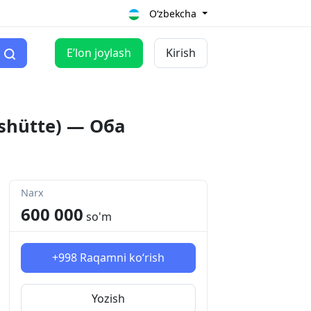
O‘zbekcha
Eʼlon joylash
Kirish
shütte) — Оба
Narx
600 000
so'm
+998
Raqamni ko‘rish
Yozish