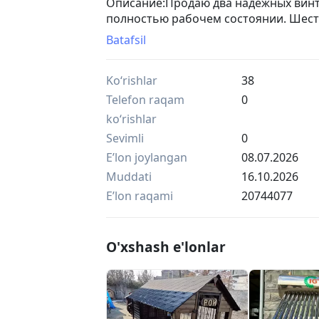
Описание:Продаю два надежных вин
полностью рабочем состоянии. Шест
переключаются. Отличный вариант к
Batafsil
автоматике, так и для коллекционеро
времени программное 2РВМ (СССР) 
Ko‘rishlar
38
Надежная советская классика для а
Quarz-Schaltuhr (ГДР, завод Glashüt
Telefon raqam
0
с кварцевой стабилизацией хода от з
ko‘rishlar
полностью проверены, механизмы на 
Sevimli
0
повреждений.
Eʼlon joylangan
08.07.2026
Muddati
16.10.2026
Eʼlon raqami
20744077
O'xshash e'lonlar