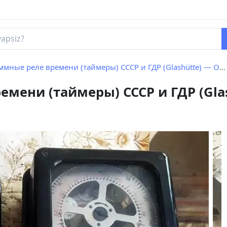
ные реле времени (таймеры) СССР и ГДР (Glashütte) — Оба рабочие
мени (таймеры) СССР и ГДР (Gla