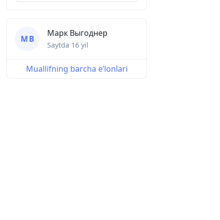
Марк Выгоднер
М В
Saytda
16 yil
Muallifning barcha eʼlonlari