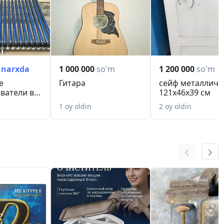
 narxda
1 000 000
so'm
1 200 000
so'm
е
Гитара
сейф металличе
ватели в
121х46х39 см
н
1 oy oldin
2 oy oldin