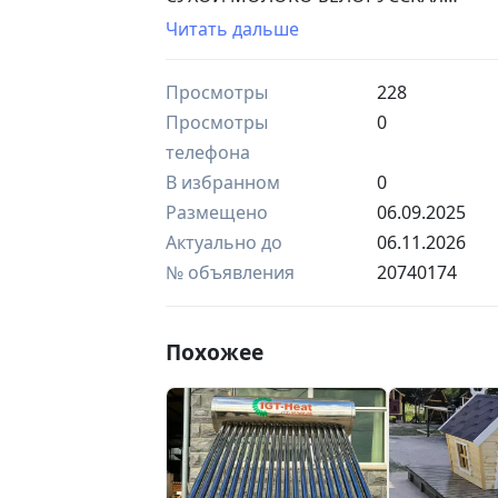
ДЛЯ МОРОЖЕНОГО
Читать дальше
ДЛЯ КИФИРА
ДЛЯ СУЗМЫ
Просмотры
228
ДЛЯ КИСЛО МОЛОЧНАЯ
ДЛЯ ВЫПЕЧКИ
Просмотры
0
ДЛЯ ХЛЕБА
телефона
У НАС ЕСТЬ ВСЕ ВИДЫ СУХОГО МАЛАКА
В избранном
0
МОИ ЛЮБИМЫЕ КЛИЕНТЫ СПЕЦИАЛЬН
Размещено
06.09.2025
РОССИЯ 1КГ 29.000 ЕСЛИ ВОЗЬМЁТЕ 
БЕЛОРУССКАЯ ЕГО СТОИМОСТЬ 1кг 40.
Актуально до
06.11.2026
35.000СУМ АКЦИЯ БУДЕТ ДЛИТЬСЯ 1 
№ объявления
20740174
МЕСТНОЕ СУХОЕ МОЛОКО ОНО СТОИ
ПРОВЕРЕННЫЕ ТОРОПИТЕСЬ К НАМ У 
Похожее