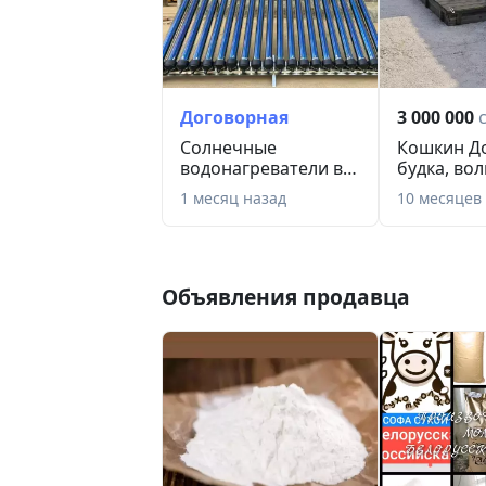
Договорная
3 000 000
Солнечные
Кошкин До
водонагреватели в
будка, во
Узбекистан
Гусей Лебе
1 месяц назад
10 месяцев
Объявления продавца