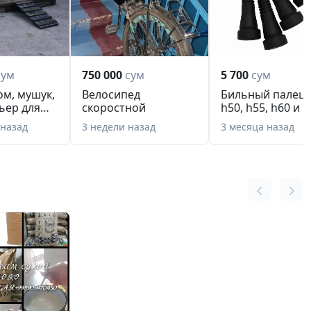
сум
750 000
сум
5 700
сум
м, мушук,
Велосипед
Бильный палец :
льер для
скоростной
h50, h55, h60 и 
дей...
 назад
3 недели назад
3 месяца назад