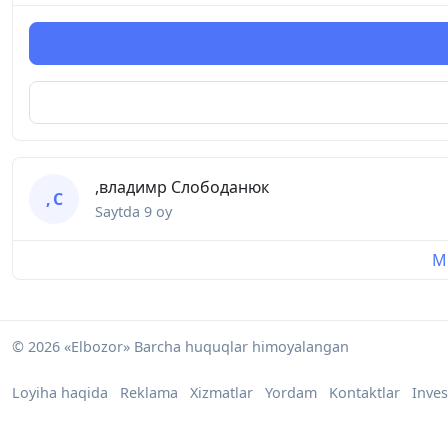
,владимр Слободанюк
, С
Saytda
9 oy
Mu
© 2026 «Elbozor» Barcha huquqlar himoyalangan
Loyiha haqida
Reklama
Xizmatlar
Yordam
Kontaktlar
Inves