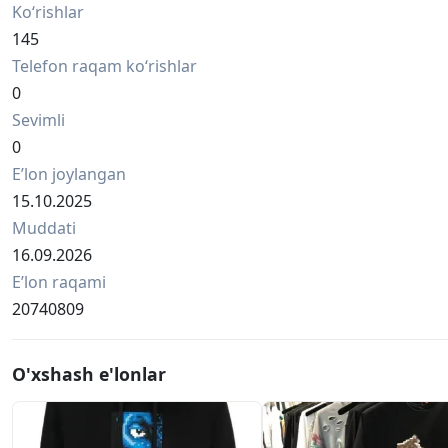
Ko‘rishlar
145
Telefon raqam ko‘rishlar
0
Sevimli
0
Eʼlon joylangan
15.10.2025
Muddati
16.09.2026
Eʼlon raqami
20740809
O'xshash e'lonlar