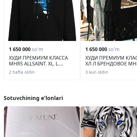
1 650 000
so'm
1 650 000
so'm
ХУДИ ПРЕМИУМ КЛАССА
ХУДИ ПРЕМИУМ КЛАС
MHRS ALLSAINT. XL. L.
ХЛ Л БРЕНДОВОЕ MH
Брендово...
Такура д...
2 hafta oldin
3 kun oldin
Sotuvchining e'lonlari