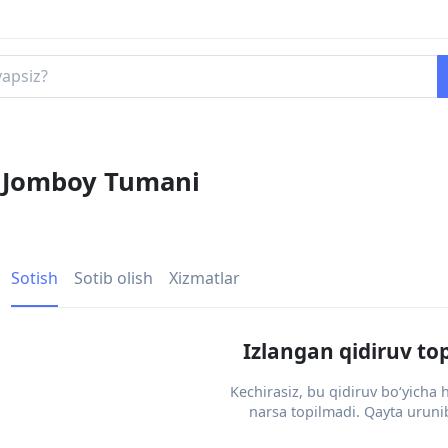
k, Jomboy Tumani
Sotish
Sotib olish
Xizmatlar
Izlangan qidiruv to
Kechirasiz, bu qidiruv bo‘yicha
narsa topilmadi. Qayta urunib