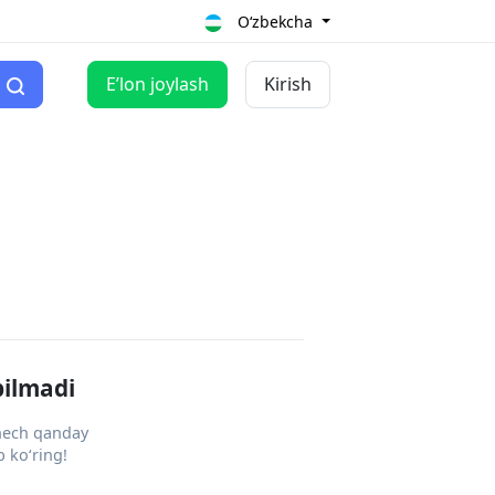
O‘zbekcha
Eʼlon joylash
Kirish
pilmadi
 hech qanday
 ko‘ring!