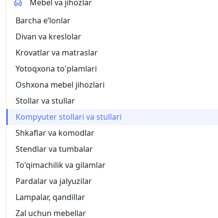
Mebel va jihozlar
Barcha eʼlonlar
Divan va kreslolar
Krovatlar va matraslar
Yotoqxona to'plamlari
Oshxona mebel jihozlari
Stollar va stullar
Kompyuter stollari va stullari
Shkaflar va komodlar
Stendlar va tumbalar
To'qimachilik va gilamlar
Pardalar va jalyuzilar
Lampalar, qandillar
Zal uchun mebellar