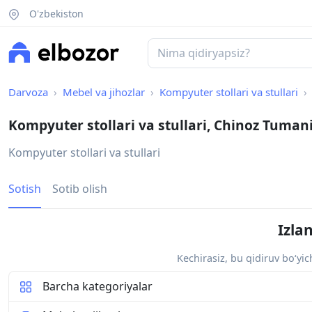
O'zbekiston
Darvoza
Mebel va jihozlar
Kompyuter stollari va stullari
Kompyuter stollari va stullari, Chinoz Tuman
Kompyuter stollari va stullari
Sotish
Sotib olish
Izla
Kechirasiz, bu qidiruv bo‘yi
Barcha kategoriyalar