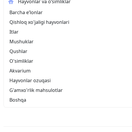
Hayvonlar va o‘simliklar
Barcha eʼlonlar
Qishloq xo'jaligi hayvonlari
Itlar
Mushuklar
Qushlar
O'simliklar
Akvarium
Hayvonlar ozuqasi
G'amxo'rlik mahsulotlar
Boshqa