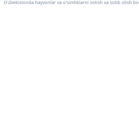
O'zbekistonda hayvonlar va o'simliklarni sotish va sotib olish bo'y