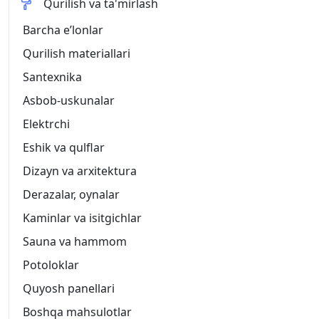
Qurilish va ta'mirlash
Barcha eʼlonlar
Qurilish materiallari
Santexnika
Asbob-uskunalar
Elektrchi
Eshik va qulflar
Dizayn va arxitektura
Derazalar, oynalar
Kaminlar va isitgichlar
Sauna va hammom
Potoloklar
Quyosh panellari
Boshqa mahsulotlar