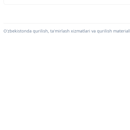
O'zbekistonda qurilish, ta'mirlash xizmatlari va qurilish materiall