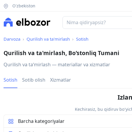
O'zbekiston
Darvoza
Qurilish va ta'mirlash
Sotish
Qurilish va ta'mirlash, Bo’stonliq Tumani
Qurilish va taʻmirlash — materiallar va xizmatlar
Sotish
Sotib olish
Xizmatlar
Izla
Kechirasiz, bu qidiruv bo‘yi
Barcha kategoriyalar