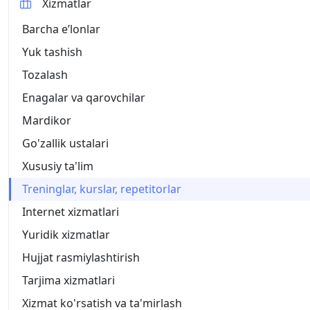
Xizmatlar
Barcha eʼlonlar
Yuk tashish
Tozalash
Enagalar va qarovchilar
Mardikor
Go'zallik ustalari
Xususiy ta'lim
Treninglar, kurslar, repetitorlar
Internet xizmatlari
Yuridik xizmatlar
Hujjat rasmiylashtirish
Tarjima xizmatlari
Xizmat ko'rsatish va ta'mirlash