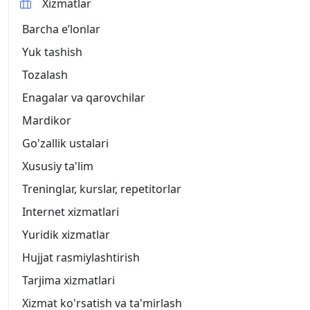
Xizmatlar
Barcha eʼlonlar
Yuk tashish
Tozalash
Enagalar va qarovchilar
Mardikor
Go'zallik ustalari
Xususiy ta'lim
Treninglar, kurslar, repetitorlar
Internet xizmatlari
Yuridik xizmatlar
Hujjat rasmiylashtirish
Tarjima xizmatlari
Xizmat ko'rsatish va ta'mirlash