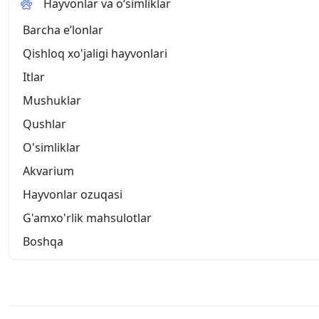
Hayvonlar va o‘simliklar
Barcha eʼlonlar
Qishloq xo'jaligi hayvonlari
Itlar
Mushuklar
Qushlar
O'simliklar
Akvarium
Hayvonlar ozuqasi
G'amxo'rlik mahsulotlar
Boshqa