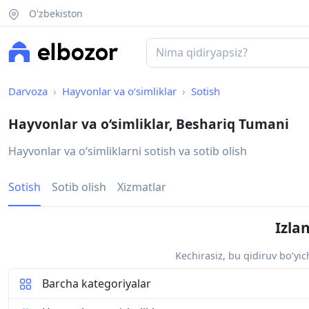
O'zbekiston
Darvoza
Hayvonlar va o‘simliklar
Sotish
Hayvonlar va o‘simliklar, Beshariq Tumani
Hayvonlar va oʻsimliklarni sotish va sotib olish
Sotish
Sotib olish
Xizmatlar
Izla
Kechirasiz, bu qidiruv bo‘yi
Barcha kategoriyalar