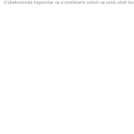
O'zbekistonda hayvonlar va o'simliklarni sotish va sotib olish bo'y