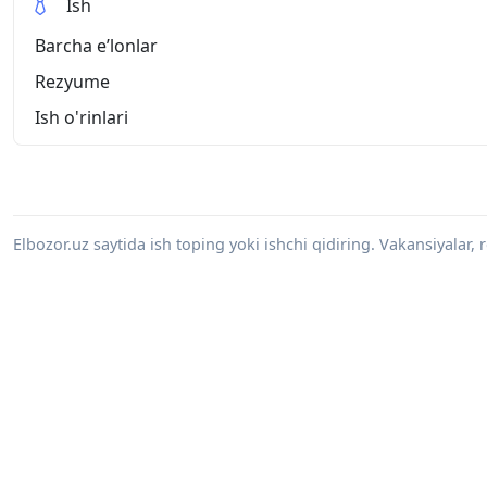
Ish
Barcha eʼlonlar
Rezyume
Ish o'rinlari
Elbozor.uz saytida ish toping yoki ishchi qidiring. Vakansiyalar, 