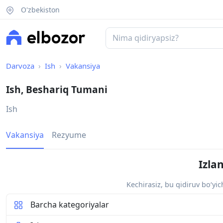
O'zbekiston
Darvoza
Ish
Vakansiya
Ish, Beshariq Tumani
Ish
Vakansiya
Rezyume
Izla
Kechirasiz, bu qidiruv bo‘yi
Barcha kategoriyalar