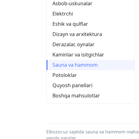
Asbob-uskunalar
Elektrchi
Eshik va qulflar
Dizayn va arxitektura
Derazalar, oynalar
Kaminlar va isitgichlar
Sauna va hammom
Potoloklar
Quyosh panellari
Boshqa mahsulotlar
Elbozor.uz saytida sauna va hammom mahsul
yaxshi narxlar.