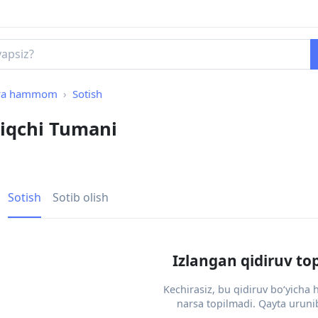
 va hammom
Sotish
iqchi Tumani
Sotish
Sotib olish
Izlangan qidiruv to
Kechirasiz, bu qidiruv bo‘yicha
narsa topilmadi. Qayta urunib