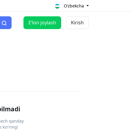
O‘zbekcha
Eʼlon joylash
Kirish
pilmadi
 hech qanday
 ko‘ring!