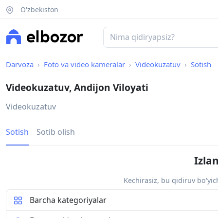
O'zbekiston
Darvoza
Foto va video kameralar
Videokuzatuv
Sotish
Videokuzatuv, Andijon Viloyati
Videokuzatuv
Sotish
Sotib olish
Izla
Kechirasiz, bu qidiruv bo‘yi
Barcha kategoriyalar