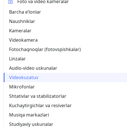
Foto va video kameralar
Barcha eʼlonlar
Naushniklar
Kameralar
Videokamera
Fotochaqnoqlar (fotovspishkalar)
Linzalar
Audio-video uskunalar
Videokuzatuv
Mikrofonlar
Shtativlar va stabilizatorlar
Kuchaytirgichlar va resiverlar
Musiqa markazlari
Studiyaviy uskunalar