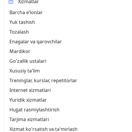
Xizmatlar
Barcha eʼlonlar
Yuk tashish
Tozalash
Enagalar va qarovchilar
Mardikor
Go'zallik ustalari
Xususiy ta'lim
Treninglar, kurslar, repetitorlar
Internet xizmatlari
Yuridik xizmatlar
Hujjat rasmiylashtirish
Tarjima xizmatlari
Xizmat ko'rsatish va ta'mirlash