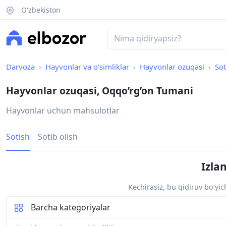
O'zbekiston
Darvoza
Hayvonlar va o‘simliklar
Hayvonlar ozuqasi
Sot
Hayvonlar ozuqasi, Oqqo’rg’on Tumani
Hayvonlar uchun mahsulotlar
Sotish
Sotib olish
Izla
Kechirasiz, bu qidiruv bo‘yi
Barcha kategoriyalar