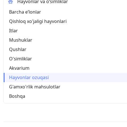
Hayvonlar va o‘simliklar
Barcha eʼlonlar
Qishloq xo'jaligi hayvonlari
Itlar
Mushuklar
Qushlar
O'simliklar
Akvarium
Hayvonlar ozuqasi
G'amxo'rlik mahsulotlar
Boshqa