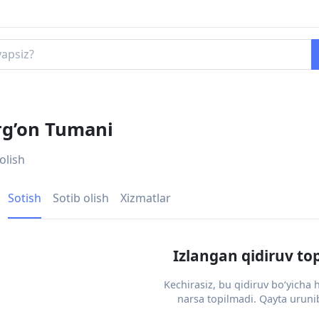
’rg’on Tumani
olish
Sotish
Sotib olish
Xizmatlar
Izlangan qidiruv to
Kechirasiz, bu qidiruv bo‘yicha
narsa topilmadi. Qayta urunib