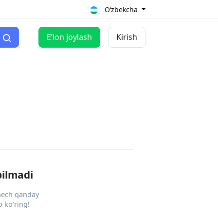
O‘zbekcha
Eʼlon joylash
Kirish
pilmadi
 hech qanday
 ko‘ring!