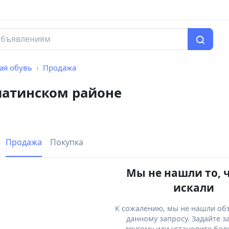
ая обувь
Продажа
иатинском районе
Продажа
Покупка
Мы не нашли то, 
искали
К сожалению, мы не нашли об
данному запросу. Задайте з
другому или установите бол