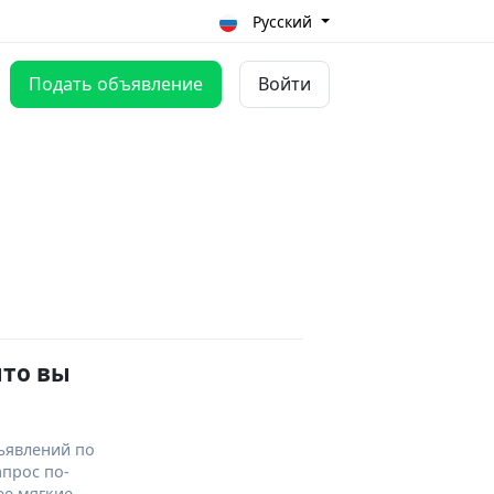
Русский
Подать объявление
Войти
что вы
ъявлений по
апрос по-
ее мягкие