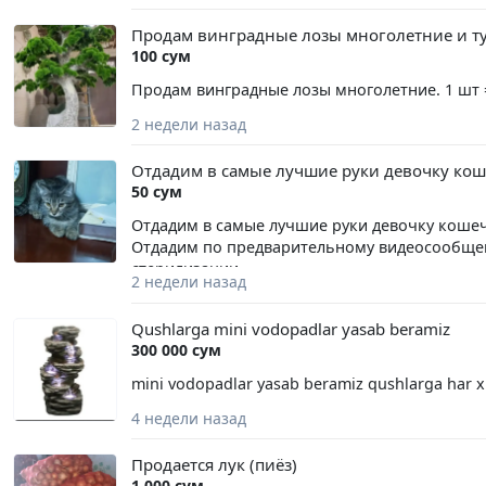
+998933929373 Очень аккуратный и ласковый
Продам винградные лозы многолетние и ту
100 сум
Продам винградные лозы многолетние. 1 шт =1
2 недели назад
Отдадим в самые лучшие руки девочку кош
50 сум
Отдадим в самые лучшие руки девочку кошечк
Отдадим по предварительному видеосообщен
стерилизации
2 недели назад
Qushlarga mini vodopadlar yasab beramiz
300 000 сум
mini vodopadlar yasab beramiz qushlarga har xi
4 недели назад
Продается лук (пиёз)
1 000 сум