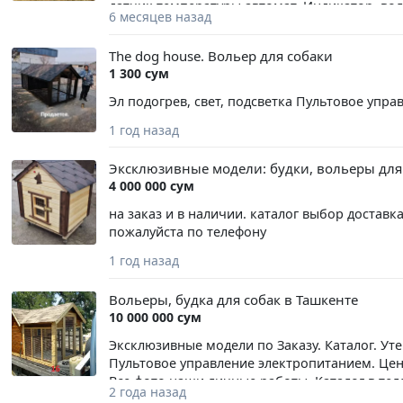
камня даже при длительной эксплуатации. П
датчик температуры автомат. Индикатор, вол
6 месяцев назад
обсеменённости внутренней поверхности на 1,
Пультовое управление электропитанием. Кол
улучшению качества молока и снижает риск 
The dog house. Вольер для собаки
пищевой допуск, подтверждённый гигиениче
1 300 сум
ко всем видам моющих средств, применяем
Эл подогрев, свет, подсветка Пультовое управ
1 год назад
Эксклюзивные модели: будки, вольеры для
4 000 000 сум
на заказ и в наличии. каталог выбор доставк
пожалуйста по телефону
1 год назад
Вольеры, будка для собак в Ташкенте
10 000 000 сум
Эксклюзивные модели по Заказу. Каталог. Уте
Пультовое управление электропитанием. Цена
Все фото наши,личные работы. Каталог в тел
2 года назад