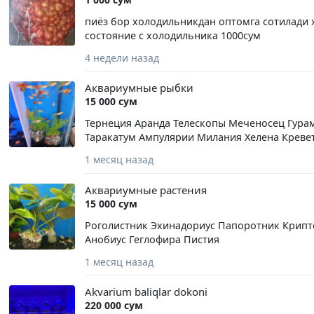
пиёз бор холодильникдан оптомга сотилади 
состояние с холодильника 1000сум
4 недели назад
Аквариумные рыбки
15 000 сум
Тернеция Аранда Телескопы Меченосец Гура
Таракатум Ампулярии Милания Хелена Крев
1 месяц назад
Аквариумные растения
15 000 сум
Роголистник Эхинадориус Папоротник Крип
Анобиус Геглофира Пистия
1 месяц назад
Akvarium baliqlar dokoni
220 000 сум