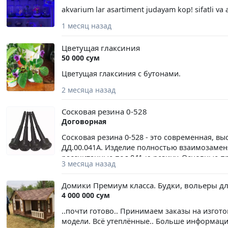
akvarium lar asartiment judayam kop! sifatli va 
1 месяц назад
Цветущая глаксиния
50 000 сум
Цветущая глаксиния с бутонами.
2 месяца назад
Сосковая резина 0-528
Договорная
Сосковая резина 0-528 - это современная, 
ДД.00.041А. Изделие полностью взаимозамен
рассчитанные под 041-ю резину. Основные п
3 месяца назад
обеспечивают повышенную износостойкость и
срок службы сосковой резины в 2–5 раз выше
Домики Премиум класса. Будки, вольеры дл
нижней части позволяют подтягивать резину 
4 000 000 сум
Округлая форма головной части с вакуумным
воздуха в рабочую камеру и гарантирует по
..почти готово.. Принимаем заказы на изгот
мягкий и щадящий режим доения, предотвр
модели. Всё утеплённые.. Больше информации