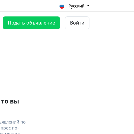
Русский
Подать объявление
Войти
что вы
ъявлений по
апрос по-
ее мягкие