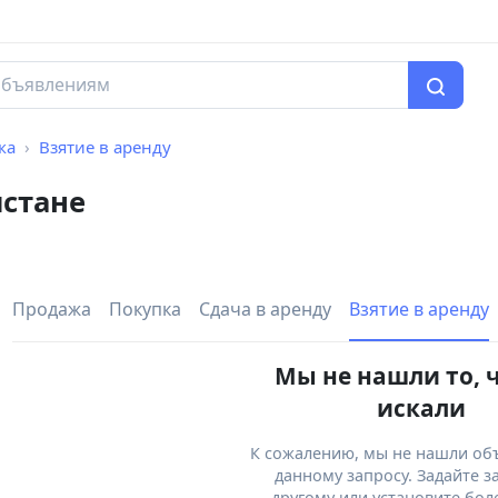
ка
Взятие в аренду
истане
Продажа
Покупка
Сдача в аренду
Взятие в аренду
Мы не нашли то, 
искали
К сожалению, мы не нашли об
данному запросу. Задайте з
другому или установите бол