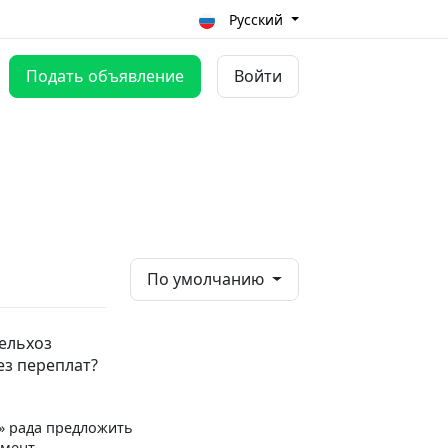
Русский
Подать объявление
Войти
По умолчанию
сельхоз
ез переплат?
» рада предложить
имент