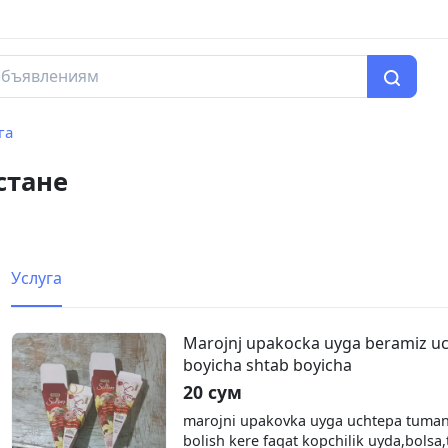
га
стане
Услуга
Marojnj upakocka uyga beramiz u
boyicha shtab boyicha
20 сум
marojni upakovka uyga uchtepa tuma
bolish kere faqat kopchilik uyda,bolsa,t