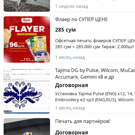
1 неделю назад
Флаер по СУПЕР ЦЕНЕ
285 сум
Офсетная печать флаеров СУПЕР ЦЕН
285 сум = 285.000 сум Тираж: 2.000шт 
сум Тираж: 4.000шт - 155 сум = 620.0
1 месяц назад
8.000шт - 122 сум = 976.000 сум Тираж
= 1.368.000 сум Тираж: 30.000шт - 96 
Tajima DG by Pulse, Wilcom, MuCa
Тираж: 60.000шт - 83 сум = 4.980.000
Accumark, Gemini x8 и др
150.000 сум (после подготовки дизай
вручён заказчику) После завершения
Договорная
подготовления флаера 3-4 рабочих 
Установка Tajima Pulse (ENG) x12, 14, 
Embroidery e2-sp3 (ENG,RUS), Wilcom 
e4.2H (eng, rus), Gerber Accumark (EN
1 месяц назад
Designer Enterprise Wilcom Embroidery
Wilcom Embroidery Studio e4.2H (eng, 
Печать для партнёров!
x12, 14, 15, 16 (eng,rus) Accurate Ger
(rus) Gerber AccuMark v9 + авто раскла
Договорная