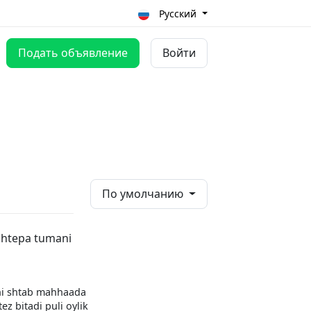
Русский
Подать объявление
Войти
По умолчанию
chtepa tumani
ni shtab mahhaada
ez bitadi puli oylik