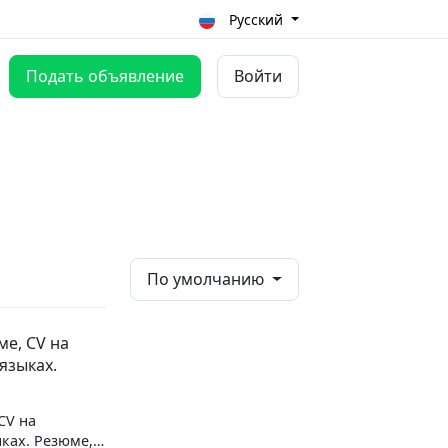
Русский
Подать объявление
Войти
По умолчанию
е, CV на
языках.
CV на
ках. Резюме,