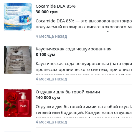
Cocamide DEA 85%
30 000 сум
Cocamide DEA 85% — это высококонцентриро
получаемый из жирных кислот кокосового ма
используется как загуститель, стабилизатор 
4 месяца назад
шампуней, мыла и гелей.
Каустическая сода чешуированная
8 100 сум
Каустическая сода чешуированная (натр едк
процессах органического синтеза, при очис
производстве вискозного шелка и при отбел
4 месяца назад
промышленности, мыловарении, в производс
стекла, щелочных аккумуляторов. Большая 
Отдушки для бытовой химии
средств содержит каустик. Его используют в 
140 000 сум
шоколада.
Отдушки для бытовой химии на любой вкус: 
тёплый или бодрящий. Каждая наша отдушка
Попробуйте и влюбитесь! Более подробная и
4 месяца назад
— кайфиятга ўхшайди. Нозик, жасур, илиқ ёки
флакон — юзлаб ҳис-туйғулар. Синаб кўринг 