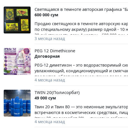
эксклюзивный блокнот, ежедневник ручной р
Светящаяся в темноте авторская графика "Б
подарочный блокнот
600 000 сум
Продаю светящуюся в темноте авторскую кар
по специальному акрилу) размер одной - 10 
30 см) стоимость всех 4 картин - 600 000 су
3 месяца назад
краски с шимером) Нарисовано по моим ли
PEG 12 Dimethicone
Договорная
PEG-12 диметикон – это водорастворимый си
увлажняющий, кондиционирующий и смягчающ
продуктов, облегчает расчесывание волос, п
4 месяца назад
удерживая влагу. Этот ингредиент также мож
пену и улучшает растекаемость продукта.
TWIN 20(Полисорбат)
49 000 сум
Твин 20 и Твин 80 — это неионные эмульгато
встречаются в косметических средствах, пище
(твин 20, полисорбат 20) — пищевые добавки
4 месяца назад
продуктов питания.