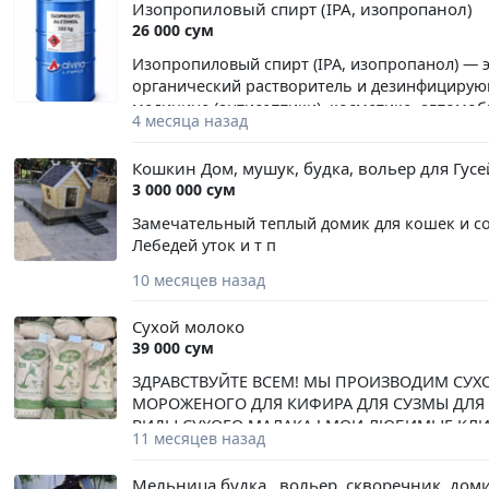
Изопропиловый спирт (IPA, изопропанол)
26 000 сум
Изопропиловый спирт (IPA, изопропанол) — 
органический растворитель и дезинфицирующ
медицине (антисептики), косметике, автомо
4 месяца назад
способности растворять смолы, масла и крас
Кошкин Дом, мушук, будка, вольер для Гусе
3 000 000 сум
Замечательный теплый домик для кошек и со
Лебедей уток и т п
10 месяцев назад
Сухой молоко
39 000 сум
ЗДРАВСТВУЙТЕ ВСЕМ! МЫ ПРОИЗВОДИМ СУХ
МОРОЖЕНОГО ДЛЯ КИФИРА ДЛЯ СУЗМЫ ДЛЯ К
ВИДЫ СУХОГО МАЛАКА ! МОИ ЛЮБИМЫЕ КЛИ
11 месяцев назад
🐄 РОССИЯ 1КГ 29.000 ЕСЛИ ВОЗЬМЁТЕ ТОН
СТОИМОСТЬ 1кг 40.000 СУМ А ТАКЖЕ У НАС Е
Мельница будка , вольер, скворечник, доми