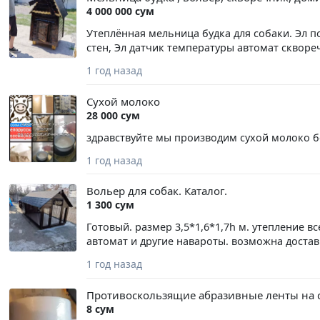
НЕДЕЛЯ СПЕЦИАЛЬНО ДЛЯ ВАС А ТАКЖЕ У Н
4 000 000 сум
36.000 СУММА МОЛОКО ВСЕ ПРОВЕРЕННЫЕ ТО
Утеплённая мельница будка для собаки. Эл п
стен, Эл датчик температуры автомат скворе
1 год назад
Сухой молоко
28 000 сум
здравствуйте мы производим сухой молоко бе
1 год назад
Вольер для собак. Каталог.
1 300 сум
Готовый. размер 3,5*1,6*1,7h м. утепление в
автомат и другие навароты. возможна достав
1 год назад
Противоскользящие абразивные ленты на ст
8 сум